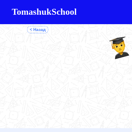
TomashukSchool
< Назад