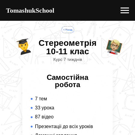
TomashukSchool
< Назад
Стереометрія
10-11 клас
Курс 7 тижднів
Самостійна
робота
7 тем
33 урока
87 відео
Презентаціі до всіх уроків